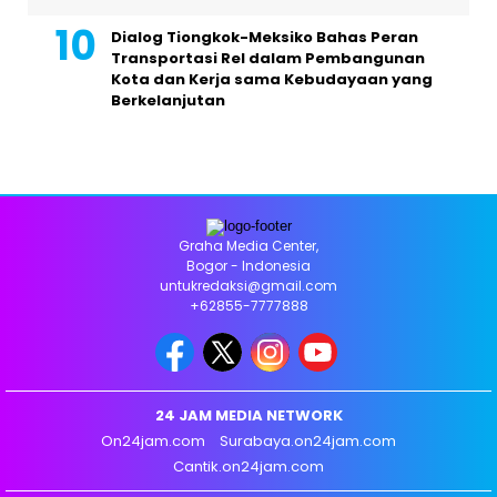
Dialog Tiongkok-Meksiko Bahas Peran
Transportasi Rel dalam Pembangunan
Kota dan Kerja sama Kebudayaan yang
Berkelanjutan
Graha Media Center,
Bogor - Indonesia
untukredaksi@gmail.com
+62855-7777888
24 JAM MEDIA NETWORK
On24jam.com
Surabaya.on24jam.com
Cantik.on24jam.com