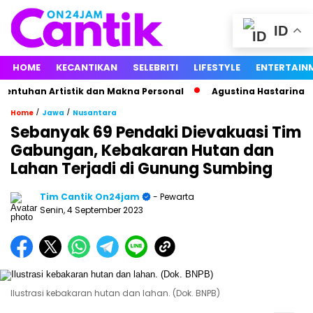
ID
HOME
KECANTIKAN
SELEBRITI
LIFESTYLE
ENTERTAIN
uhan Artistik dan Makna Personal
Agustina Hastarina Bongk
/
/
Home
Jawa
Nusantara
Sebanyak 69 Pendaki Dievakuasi Tim
Gabungan, Kebakaran Hutan dan
Lahan Terjadi di Gunung Sumbing
Tim Cantik On24jam
- Pewarta
Senin, 4 September 2023
Ilustrasi kebakaran hutan dan lahan. (Dok. BNPB)