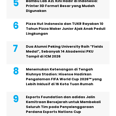
Bambu Lab A2L Kini Hadir di Indonesia:
Printer 3D Format Besar yang Mudah
Digunakan
Pizza Hut Indonesia dan TUKR Rayakan 10
Tahun Pizza Maker Junior Ajak Anak Peduli
Lingkungan
Dua Alumni Peking University Raih “Fields
Medal”, Sebanyak 14 Akademisi PKU
Tampil di ICM 2026
Menemukan Ketenangan di Tengah
Riuhnya Stadion: Hisense Hadirkan
Pengalaman FIFA World Cup 2026™ yang
Lebih Inklusif di 16 Kota Tuan Rumah
Esports Foundation dan adidas Jalin
Kemitraan Bersejarah untuk Membekali
Seluruh Tim pada Penyelenggaraan
Perdana Esports Nations Cup