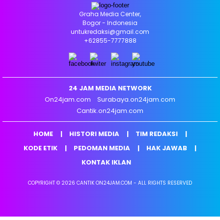
Graha Media Center,
Bogor - Indonesia
untukredaksi@gmail.com
+62855-7777888
24 JAM MEDIA NETWORK
On24jam.com
Surabaya.on24jam.com
Cantik.on24jam.com
HOME
HISTORI MEDIA
TIM REDAKSI
KODE ETIK
PEDOMAN MEDIA
HAK JAWAB
KONTAK IKLAN
COPYRIGHT © 2026 CANTIK ON24JAM.COM - ALL RIGHTS RESERVED